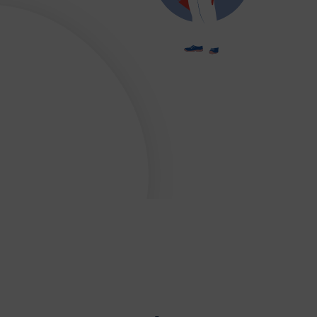
ses
E-sport
Echecs
Football
Gymnastique
L’activité Bébé et parent dans l’eau
Montagne-Escalade
Omniforces
Pétanque
PGA
Plongée
rt Équestre
Sports de combat
ge
Tennis
Tennis de table
Tir
Tir à l’arc
Vélo
JE SOUHAITE M’AFFILIER
 SOUHAITE TROUVER UN COMITÉ
JE SOUHAITE ADHÉRER
Affiliation