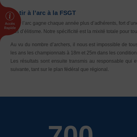
INTERNATIONAL
Le tir à l’arc à la FSGT
Échanges internationaux
Coopération et solidarité internationales
Le tir l’arc gagne chaque année plus d’adhérents, fort d’un
Pas d’élitisme. Notre spécificité est la mixité totale pour t
Vivicittà
Au vu du nombre d’archers, il nous est impossible de tou
ACTUALITÉS
les ans les championnats à 18m et 25m dans les conditions 
CONTACT
Les résultats sont ensuite transmis au responsable qui ef
suivante, tant sur le plan fédéral que régional.
700