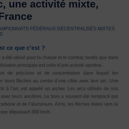
rc, une activité mixte,
Honorabilité
Licence Omnisports
 France
Certificat Médical
Assurance
CHAMPIONNATS FÉDÉRAUX DÉCENTRALISÉS MIXTES
US
est ce que c’est ?
rc a été utilisé pour la chasse et le combat, tandis que dans
isation principale est celle d’une activité sportive.
ort de précision et de concentration dans lequel les
rer leurs flèches au centre d’une cible avec leur arc. Une
tir à l’arc est appelé un archer. Les arcs utilisés de nos
ir avec leurs ancêtres. Le bois a souvent été remplacé par
arbone et de l’aluminium. Ainsi, les flèches tirées vers la
tesse dépassant 300 km/h.