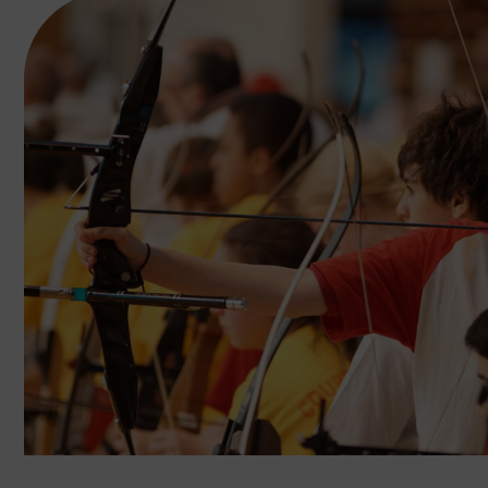
Prévenir les discriminations
Agir contre le dopage et les conduites do
Préserver le pacte républicain
FORMATION
Livret de l’animateur·trice
Brevet Fédéral
BAFA
Officiel·les
Responsable associatif.ve FSGT
Formateur.trice.s
ORGANISME DE FORMATION
Certificat de qualification professionnelle 
Certificat de qualification professionnell