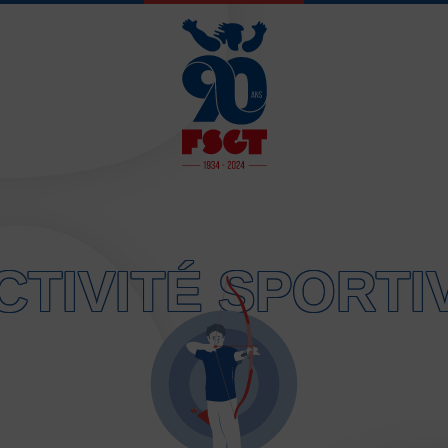
JE SOUHAITE 
CTIVITÉ SPORTI
Activités d’entretien, de form
Atelier d’aventure motrice de
Athlétisme – Piste & Courses
Autres sports collectifs
Au