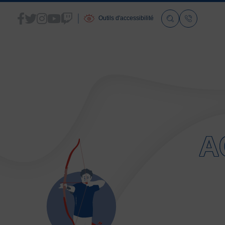
Outils d'accessibilité
ACCUEIL
LA FSGT
A
Présentation
Histoire
Fonctionnement
Partenaires
Les Boutiques F.S.G.T
Ressources média