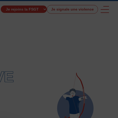
Je signale une violence
TROUVER UNE ACTIVITÉ SPORTIVE
VE
e et de santé
Activités physiques de danse et d’expression
s 0 – 3 ans
Athlé-Marche nordique
 hors stade
Autres
Autres activités de pleine nature
tres sports Nautiques
Badminton
Ball-trap