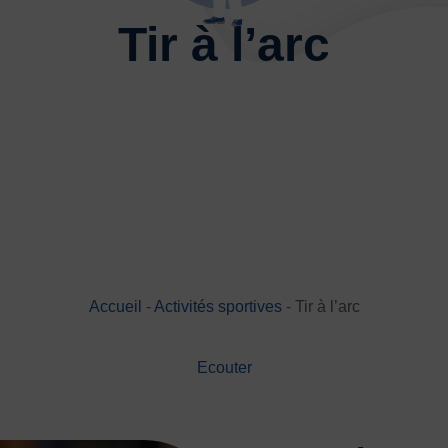
Basketball
Boules lyonnai
Tir à l’arc
Joutes nautiques
Judo
Multi-activités
Natation
Randonnée pédestre
Spo
Sports de neige et de patina
Volley-ball
Walking Foot
Accueil
-
Activités sportives
-
Tir à l’arc
JE
Ecouter
es