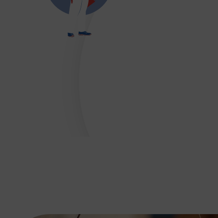
DÉVELOPPEMENT
Championnat de France FSGT
Enfance / Famille
Jeunesses
Santé
Seniors
Entreprises
Pratiques partagées
Écologie
Sport avec les exilés
ÉTHIQUE SPORTIVE
Signalement violences sexistes et sexuell
Protéger les pratiquant.es