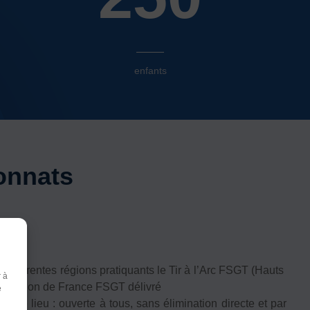
enfants
onnats
ifférentes régions pratiquants le Tir à l’Arc FSGT (Hauts
r à
r
 Champion de France FSGT délivré
e
e lieu : ouverte à tous, sans élimination directe et par