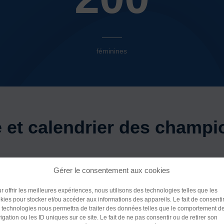
féminines
 et calendrier des champi
Gérer le consentement aux cookies
SE CHAQUE ANNÉE :
Police (dyslexie)
r offrir les meilleures expériences, nous utilisons des technologies telles que les
à l’arc, 18m et 25m : Ces championnats se déroulent dans les d
kies pour stocker et/ou accéder aux informations des appareils. Le fait de consenti
Défaut
Adapte
mté, Grand Est, etc.) et un classement national avec titre de
 technologies nous permettra de traiter des données telles que le comportement d
igation ou les ID uniques sur ce site. Le fait de ne pas consentir ou de retirer son
x ans, avec regroupement de tous les archers FSGT sur un mêm