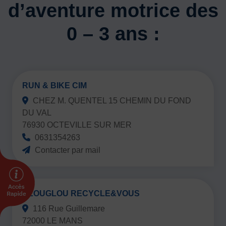
Vivicittà
d’aventure motrice des
ACTUALITÉS
0 – 3 ans :
CONTACT
JE SOUHAITE M’AFFILIER
Affiliation
RUN & BIKE CIM
Réaffiliation
CHEZ M. QUENTEL 15 CHEMIN DU FOND
Prise de licence
DU VAL
JE SOUHAITE TROUVER UN COMITÉ
76930 OCTEVILLE SUR MER
0631354263
JE SOUHAITE ADHÉRER
Contacter par mail
Affiliation
Honorabilité
Licence Omnisports
Certificat Médical
GLOUGLOU RECYCLE&VOUS
Assurance
116 Rue Guillemare
72000 LE MANS