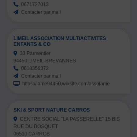
JE SOUHAITE TROUVER UNE ACTIVITÉ SPORTIVE
0671727013
Contacter par mail
Activités d’entretien, de forme et de santé
Activités physiques de danse et d’expression
LIMEIL ASSOCIATION MULTIACTIVITES
Atelier d’aventure motrice des 0 – 3 ans
ENFANTS & CO
Athlé-Marche nordique
33 Parmentier
94450 LIMEIL-BRÉVANNES
Athlétisme – Piste & Courses hors stade
Autres
0618356372
Autres activités de pleine nature
Autres sports collectifs
Contacter par mail
https://lame94450.wixsite.com/assolame
Autres sports Nautiques
Badminton
Ball-trap
Basketball
Boules lyonnaises
E-sport
Echecs
Football
Gymnastique
Joutes nautiques
Judo
SKI & SPORT NATURE CARROS
L’activité Bébé et parent dans l’eau
Montagne-Escalade
CENTRE SOCIAL ''LA PASSERELLE'' 15 BIS
RUE DU BOSQUET
Multi-activités
Natation
Omniforces
Pétanque
PGA
06510 CARROS