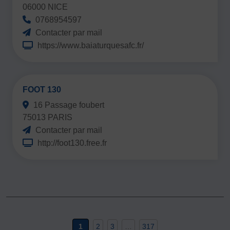
06000 NICE
0768954597
Contacter par mail
https://www.baiaturquesafc.fr/
FOOT 130
16 Passage foubert
75013 PARIS
Contacter par mail
http://foot130.free.fr
1
2
3
…
317