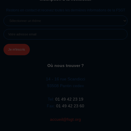
Restons en contact et recevez toutes les dernières informations de la FSGT
SÉLECTIONNER
UN
E-
THÈME
MAIL
(NÉCESSAIRE)
Où nous trouver ?
14 - 16 rue Scandicci
93508 Pantin cedex
Tel:
01 49 42 23 19
Fax:
01 49 42 23 60
accueil@fsgt.org