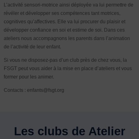
L’activité sensori-motrice ainsi déployée va lui permettre de
FORMATION
révéler et développer ses compétences tant motrices,
Livret de l’animateur·trice
cognitives qu’affectives. Elle va lui procurer du plaisir et
Brevet Fédéral
développer confiance en soi et estime de soi. Dans ces
BAFA
ateliers nous accompagnons les parents dans l’animation
Officiel·les
de l’activité de leur enfant.
Responsable associatif.ve FSGT
Si vous ne disposez-pas d’un club près de chez vous, la
Formateur.trice.s
FSGT peut vous aider à la mise en place d’ateliers et vous
ORGANISME DE FORMATION
former pour les animer.
Certificat de qualification professionnelle ALS
Contacts : enfants@fsgt.org
Certificat de qualification professionnelle
TSARE
INTERNATIONAL
Échanges internationaux
Les clubs de Atelier
Coopération et solidarité internationales