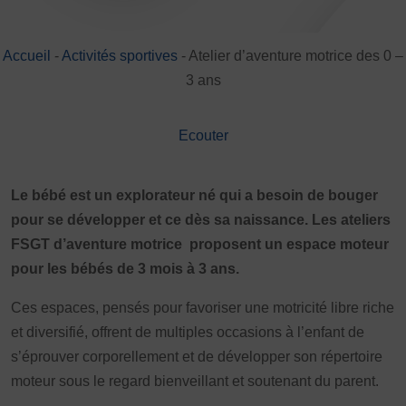
DÉVELOPPEMENT
Championnat de France FSGT
Accueil
-
Activités sportives
-
Atelier d’aventure motrice des 0 –
Enfance / Famille
3 ans
Jeunesses
Santé
Ecouter
Seniors
Entreprises
Pratiques partagées
Le bébé est un explorateur né qui a besoin de bouger
Écologie
pour se développer et ce dès sa naissance. Les ateliers
Sport avec les exilés
FSGT d’aventure motrice proposent un espace moteur
pour les bébés de 3 mois à 3 ans.
ÉTHIQUE SPORTIVE
Signalement violences sexistes et sexuelles
Ces espaces, pensés pour favoriser une motricité libre riche
Protéger les pratiquant.es
et diversifié, offrent de multiples occasions à l’enfant de
Prévenir les discriminations
s’éprouver corporellement et de développer son répertoire
Agir contre le dopage et les conduites dopantes
moteur sous le regard bienveillant et soutenant du parent.
Préserver le pacte républicain