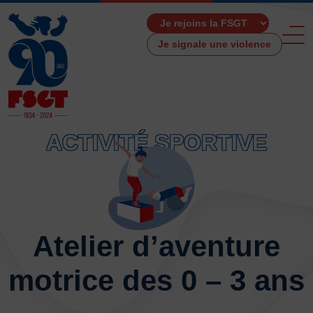
Je signale une violence
ACTIVITÉ SPORTIVE
ACCUEIL
LA FSGT
Présentation
Histoire
Atelier d’aventure
Fonctionnement
Partenaires
motrice des 0 – 3 ans
Les Boutiques F.S.G.T
Ressources média