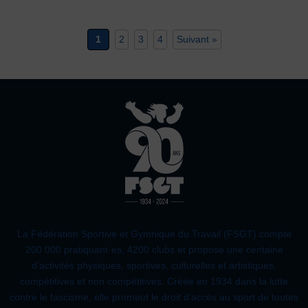
1
2
3
4
Suivant »
La Fédération Sportive et Gymnique du Travail (FSGT) compte
200 000 pratiquant·es, 4200 clubs et propose une centaine
d’activités physiques, sportives, culturelles et artistiques,
compétitives et non compétitives. Créée en 1934 dans la lutte
contre le fascisme, elle promeut le droit d’accès au sport de toutes