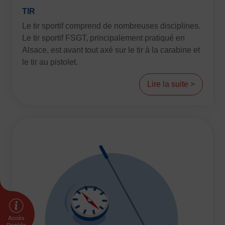
Plongée
Randonnée pédestre
Sport Équestre
TIR
Sports de combat
Sports de neige et de patinage
Tennis
Le tir sportif comprend de nombreuses disciplines.
Le tir sportif FSGT, principalement pratiqué en
Tennis de table
Tir
Tir à l’arc
Vélo
Volley-ball
Alsace, est avant tout axé sur le tir à la carabine et
le tir au pistolet.
Walking Foot
Lire la suite >