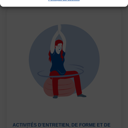
Justification
Défaut
Supprimer
Images
Défaut
Remplacer par du texte
Ecouter
ACTIVITÉS D’ENTRETIEN, DE FORME ET DE