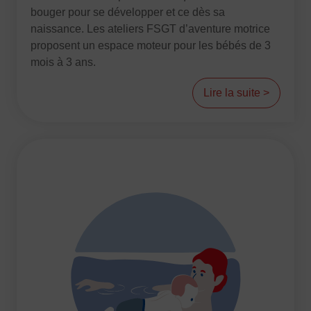
bouger pour se développer et ce dès sa
FORMATION
naissance. Les ateliers FSGT d’aventure motrice
proposent un espace moteur pour les bébés de 3
Livret de l’animateur·trice
mois à 3 ans.
Brevet Fédéral
BAFA
Lire la suite >
Officiel·les
Responsable associatif.ve FSGT
Formateur.trice.s
ORGANISME DE FORMATION
Certificat de qualification professionnelle ALS
Certificat de qualification professionnelle
TSARE
INTERNATIONAL
Échanges internationaux
Coopération et solidarité internationales