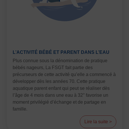
Vivicittà
ACTUALITÉS
CONTACT
JE SOUHAITE M’AFFILIER
Affiliation
Réaffiliation
L’ACTIVITÉ BÉBÉ ET PARENT DANS L’EAU
Prise de licence
Plus connue sous la dénomination de pratique
bébés nageurs, La FSGT fait partie des
JE SOUHAITE TROUVER UN COMITÉ
précurseurs de cette activité qu’elle a commencé à
JE SOUHAITE ADHÉRER
développer dès les années 70. Cette pratique
Affiliation
aquatique parent enfant qui peut se réaliser dès
Honorabilité
l’âge de 4 mois dans une eau à 32° favorise un
moment privilégié d’échange et de partage en
Licence Omnisports
famille.
Certificat Médical
Assurance
Lire la suite >