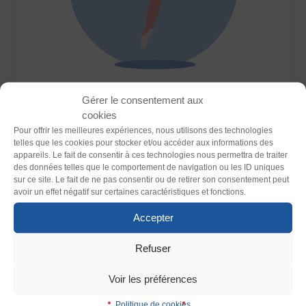
Thème
Clair
Sombre
Gérer le consentement aux
cookies
Police (dyslexie)
Pour offrir les meilleures expériences, nous utilisons des technologies
ACTIVITÉS PHYSIQUES DE DANSE ET
telles que les cookies pour stocker et/ou accéder aux informations des
Défaut
Adapter
D’EXPRESSION
appareils. Le fait de consentir à ces technologies nous permettra de traiter
des données telles que le comportement de navigation ou les ID uniques
Les activités de danse et d’expression sont
sur ce site. Le fait de ne pas consentir ou de retirer son consentement peut
essentielles à l’épanouissement de nombreux
Taille du texte
avoir un effet négatif sur certaines caractéristiques et fonctions.
pratiquants. Riche d’une variété de pratiques
Défaut
Augmenter
Accepter
multiples, la FSGT veut mettre la danse et
l’expression scénique à la portée de toutes et tous.
Refuser
Interlignage
Lire la suite >
Défaut
Augmenter
Voir les préférences
Politique de cookies