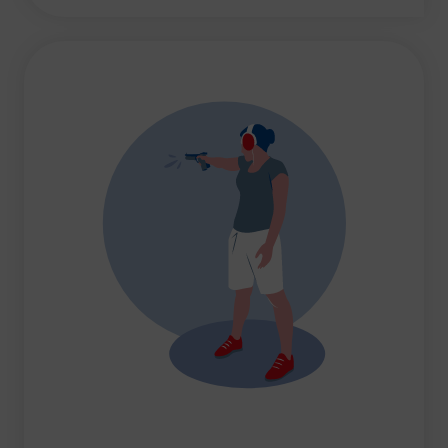
JE SOUHAITE TROUVER UNE ACTIVITÉ SPORTIVE
Activités d’entretien, de forme et de santé
Activités physiques de danse et d’expression
Atelier d’aventure motrice des 0 – 3 ans
Athlé-Marche nordique
Athlétisme – Piste & Courses hors stade
Autres
Autres activités de pleine nature
Autres sports collectifs
Autres sports Nautiques
Badminton
Ball-trap
Basketball
Boules lyonnaises
E-sport
Echecs
Football
Gymnastique
Joutes nautiques
Judo
L’activité Bébé et parent dans l’eau
Montagne-Escalade
Multi-activités
Natation
Omniforces
Pétanque
PGA