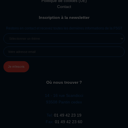
Politique de cookies (UE)
Contact
Inscription à la newsletter
Restons en contact et recevez toutes les dernières informations de la FSGT
SÉLECTIONNER
UN
E-
THÈME
MAIL
(NÉCESSAIRE)
Où nous trouver ?
14 - 16 rue Scandicci
93508 Pantin cedex
Tel:
01 49 42 23 19
Fax:
01 49 42 23 60