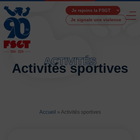
Je signale une violence
ACTIVITÉS
Activités sportives
ACCUEIL
LA FSGT
Présentation
Histoire
Fonctionnement
Accueil
»
Activités sportives
Partenaires
Les Boutiques F.S.G.T
Ressources média