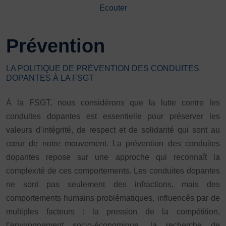
Ecouter
DÉVELOPPEMENT
Championnat de France FSGT
Prévention
Enfance / Famille
Jeunesses
Santé
LA POLITIQUE DE PRÉVENTION DES CONDUITES
DOPANTES À LA FSGT
Seniors
Entreprises
À la FSGT, nous considérons que la lutte contre les
Pratiques partagées
conduites dopantes est essentielle pour préserver les
Écologie
valeurs d’intégrité, de respect et de solidarité qui sont au
Sport avec les exilés
cœur de notre mouvement. La prévention des conduites
ÉTHIQUE SPORTIVE
dopantes repose sur une approche qui reconnaît la
Signalement violences sexistes et sexuelles
complexité de ces comportements. Les conduites dopantes
Protéger les pratiquant.es
ne sont pas seulement des infractions, mais des
Prévenir les discriminations
comportements humains problématiques, influencés par de
Agir contre le dopage et les conduites dopantes
multiples facteurs : la pression de la compétition,
Préserver le pacte républicain
l’environnement socio-économique, la recherche de