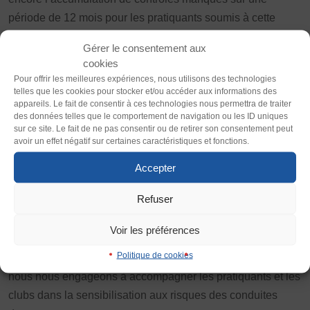
Thème
période de 12 mois pour les pratiquants soumis à cette
Clair
Sombre
obligation (groupe cible).
Gérer le consentement aux
cookies
Quelles sont les conséquences d’une violation des
Police (dyslexie)
Pour offrir les meilleures expériences, nous utilisons des technologies
règles antidopage ?
telles que les cookies pour stocker et/ou accéder aux informations des
Défaut
Adapter
appareils. Le fait de consentir à ces technologies nous permettra de traiter
Lorsqu’une violation est constatée, une procédure
des données telles que le comportement de navigation ou les ID uniques
sur ce site. Le fait de ne pas consentir ou de retirer son consentement peut
disciplinaire est lancée par l’Agence française de lutte
Taille du texte
avoir un effet négatif sur certaines caractéristiques et fonctions.
contre le dopage (AFLD). Les conséquences peuvent
Défaut
Augmenter
Accepter
inclure une interdiction temporaire ou définitive de participer
à toute compétition ou entraînement organisé par une
Refuser
Interlignage
fédération, ainsi qu’une interdiction d’exercer des fonctions
Défaut
Augmenter
d’encadrement ou d’entraînement.
Voir les préférences
Politique de cookies
À la FSGT, nous prenons ces questions très au sérieux et
Justification
nous nous engageons à accompagner les pratiquants et les
Défaut
Supprimer
clubs dans la sensibilisation aux risques des conduites