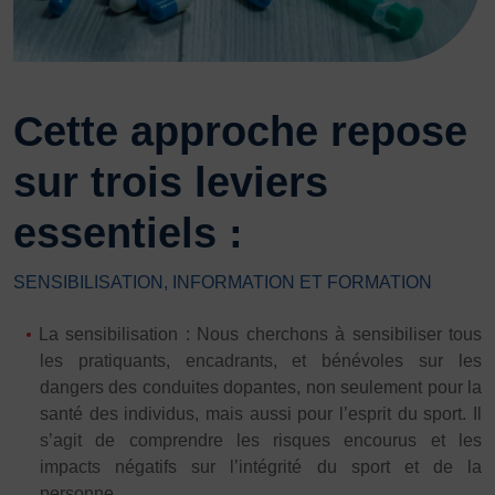
Vivicittà
ACTUALITÉS
CONTACT
Cette approche repose
JE SOUHAITE M’AFFILIER
Affiliation
sur trois leviers
Réaffiliation
essentiels :
Prise de licence
JE SOUHAITE TROUVER UN COMITÉ
SENSIBILISATION, INFORMATION ET FORMATION
JE SOUHAITE ADHÉRER
Affiliation
La sensibilisation : Nous cherchons à sensibiliser tous
les pratiquants, encadrants, et bénévoles sur les
Honorabilité
dangers des conduites dopantes, non seulement pour la
Licence Omnisports
santé des individus, mais aussi pour l’esprit du sport. Il
Certificat Médical
s’agit de comprendre les risques encourus et les
Assurance
impacts négatifs sur l’intégrité du sport et de la
personne.