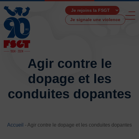
Je signale une violence
Agir contre le
dopage et les
ACCUEIL
LA FSGT
conduites dopantes
Présentation
Histoire
Fonctionnement
Partenaires
Accueil
Les Boutiques F.S.G.T
-
Agir contre le dopage et les conduites dopantes
Ressources média