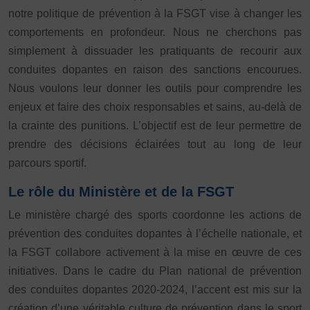
Plongée
Randonnée pédestre
Sport Équestre
notre politique de prévention à la FSGT vise à changer les
comportements en profondeur. Nous ne cherchons pas
Sports de combat
Sports de neige et de patinage
Tennis
simplement à dissuader les pratiquants de recourir aux
Tennis de table
Tir
Tir à l’arc
Vélo
Volley-ball
conduites dopantes en raison des sanctions encourues.
Walking Foot
Nous voulons leur donner les outils pour comprendre les
enjeux et faire des choix responsables et sains, au-delà de
la crainte des punitions. L’objectif est de leur permettre de
prendre des décisions éclairées tout au long de leur
parcours sportif.
Le rôle du Ministère et de la FSGT
Le ministère chargé des sports coordonne les actions de
prévention des conduites dopantes à l’échelle nationale, et
la FSGT collabore activement à la mise en œuvre de ces
initiatives. Dans le cadre du Plan national de prévention
des conduites dopantes 2020-2024, l’accent est mis sur la
création d’une véritable culture de prévention dans le sport