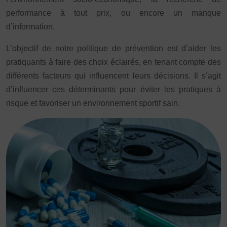
performance à tout prix, ou encore un manque
FORMATION
d’information.
Livret de l’animateur·trice
Brevet Fédéral
L’objectif de notre politique de prévention est d’aider les
BAFA
pratiquants à faire des choix éclairés, en tenant compte des
Officiel·les
différents facteurs qui influencent leurs décisions. Il s’agit
Responsable associatif.ve FSGT
d’influencer ces déterminants pour éviter les pratiques à
Formateur.trice.s
risque et favoriser un environnement sportif sain.
ORGANISME DE FORMATION
Certificat de qualification professionnelle ALS
Certificat de qualification professionnelle
TSARE
INTERNATIONAL
Échanges internationaux
Coopération et solidarité internationales