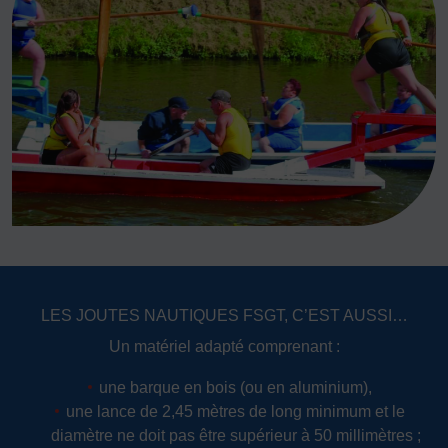
JE SOUHAITE TROUVER UNE ACTIVITÉ SPORTIVE
Activités d’entretien, de forme et de santé
Activités physiques de danse et d’expression
Atelier d’aventure motrice des 0 – 3 ans
Athlé-Marche nordique
Athlétisme – Piste & Courses hors stade
Autres
Autres activités de pleine nature
Autres sports collectifs
Autres sports Nautiques
Badminton
Ball-trap
Basketball
Boules lyonnaises
E-sport
Echecs
Football
LES JOUTES NAUTIQUES FSGT, C’EST AUSSI…
Un matériel adapté comprenant :
Gymnastique
Joutes nautiques
Judo
une barque en bois (ou en aluminium),
L’activité Bébé et parent dans l’eau
Montagne-Escalade
une lance de 2,45 mètres de long minimum et le
Multi-activités
Natation
Omniforces
Pétanque
PGA
diamètre ne doit pas être supérieur à 50 millimètres ;