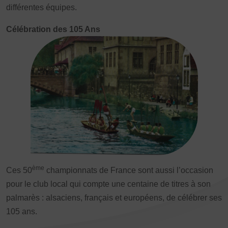
différentes équipes.
Images
Célébration des 105 Ans
Défaut
Remplacer par du texte
Ecouter
ème
Ces 50
championnats de France sont aussi l’occasion
pour le club local qui compte une centaine de titres à son
palmarès : alsaciens, français et européens, de célébrer ses
105 ans.