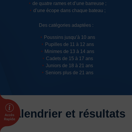
de quatre rames et d’une barreuse ;
Plongée
Randonnée pédestre
Sport Équestre
d’une écope dans chaque bateau ;
Sports de combat
Sports de neige et de patinage
Tennis
Des catégories adaptées :
Tennis de table
Tir
Tir à l’arc
Vélo
Volley-ball
Walking Foot
Poussins jusqu’à 10 ans
Pupilles de 11 à 12 ans
Minimes de 13 à 14 ans
Cadets de 15 à 17 ans
Juniors de 18 à 21 ans
Seniors plus de 21 ans
Calendrier et résultats