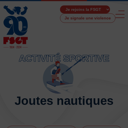
Je signale une violence
ACTIVITÉ SPORTIVE
ACCUEIL
LA FSGT
Présentation
Histoire
Joutes nautiques
Fonctionnement
Partenaires
Les Boutiques F.S.G.T
Ressources média