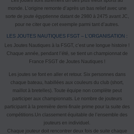
Les joutes sont sûrement un des plus vieux sports au
monde. L’origine remonte d’après un bas relief avec une
FORMATION
sorte de joute égyptienne datant de 2980 à 2475 avant JC,
Livret de l’animateur·trice
pour ne citer que cet exemple parmi tant d’autres.
Brevet Fédéral
LES JOUTES NAUTIQUES FSGT – L’ORGANISATION :
BAFA
Officiel·les
Les Joutes Nautiques à la FSGT, c’est une longue histoire !
Responsable associatif.ve FSGT
Chaque année, pendant l’été, se tient un championnat de
Formateur.trice.s
France FSGT de Joutes Nautiques !
ORGANISME DE FORMATION
Les joutes se font en aller et retour. Six personnes dans
Certificat de qualification professionnelle ALS
chaque bateau, habillées aux couleurs du club (short,
Certificat de qualification professionnelle
maillot à bretelles). Toute équipe non complète peut
TSARE
participer aux championnats. Le nombre de jouteurs
participant à la première demi-finale prime pour la suite des
INTERNATIONAL
compétitions.Un classement équitable de l’ensemble des
Échanges internationaux
jouteurs en individuel.
Coopération et solidarité internationales
Chaque jouteur doit rencontrer deux fois de suite chaque