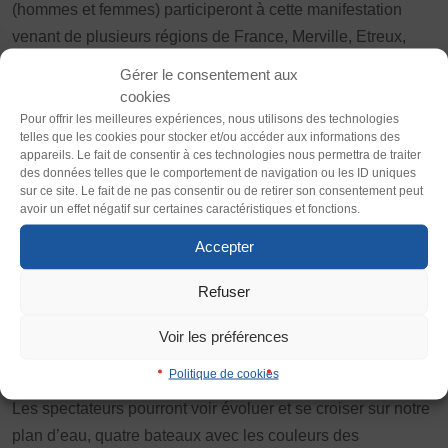
(hommes et femmes) participeront à cette manifestation
Thème
venant de plusieurs régions de France, Merville, Etreux,
Clair
Sombre
Ors, Val de Sambre et Schiltigheim-Bischheim, l’équipe
Gérer le consentement aux
locale, composées chacune de ses meilleurs jouteurs et
cookies
Police (dyslexie)
jouteuses. Durant deux jours, ces sportifs se livreront à de
Pour offrir les meilleures expériences, nous utilisons des technologies
telles que les cookies pour stocker et/ou accéder aux informations des
Défaut
Adapter
nombreuses joutes pour accéder au titre de champion de
appareils. Le fait de consentir à ces technologies nous permettra de traiter
France.
des données telles que le comportement de navigation ou les ID uniques
sur ce site. Le fait de ne pas consentir ou de retirer son consentement peut
Taille du texte
avoir un effet négatif sur certaines caractéristiques et fonctions.
Au programme des rencontres masculines dans les
Défaut
Augmenter
catégories Juniors et Séniors, mais également des
Accepter
rencontres féminines. Les demandes féminines pour les
Refuser
Interlignage
joutes sont de plus en plus fortes.
Défaut
Augmenter
Voir les préférences
Horaires de Joutes pour le week-end de 8h à 19h, avec un
poste de secours Croix Rouge de Schiltigheim.
Politique de cookies
Justification
Les spectateurs pourront voir évoluer et se croiser sur notre
Défaut
Supprimer
plan d’eau, quatre bateaux avec les couleurs des