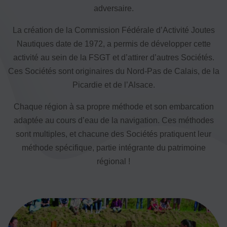
Vivicittà
adversaire.
ACTUALITÉS
La création de la Commission Fédérale d’Activité Joutes
CONTACT
Nautiques date de 1972, a permis de développer cette
activité au sein de la FSGT et d’attirer d’autres Sociétés.
JE SOUHAITE M’AFFILIER
Ces Sociétés sont originaires du Nord-Pas de Calais, de la
Affiliation
Picardie et de l’Alsace.
Réaffiliation
Prise de licence
Chaque région à sa propre méthode et son embarcation
adaptée au cours d’eau de la navigation. Ces méthodes
JE SOUHAITE TROUVER UN COMITÉ
sont multiples, et chacune des Sociétés pratiquent leur
JE SOUHAITE ADHÉRER
méthode spécifique, partie intégrante du patrimoine
Affiliation
régional !
Honorabilité
Licence Omnisports
Certificat Médical
Assurance