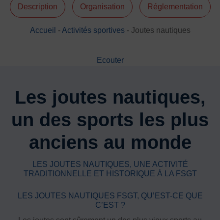
Description
Organisation
Réglementation
DÉVELOPPEMENT
Championnat de France FSGT
Accueil
-
Activités sportives
-
Joutes nautiques
Enfance / Famille
Jeunesses
Ecouter
Santé
Seniors
Les joutes nautiques,
Entreprises
Pratiques partagées
un des sports les plus
Écologie
Sport avec les exilés
anciens au monde
ÉTHIQUE SPORTIVE
LES JOUTES NAUTIQUES, UNE ACTIVITÉ
Signalement violences sexistes et sexuelles
TRADITIONNELLE ET HISTORIQUE À LA FSGT
Protéger les pratiquant.es
Prévenir les discriminations
LES JOUTES NAUTIQUES FSGT, QU’EST-CE QUE
C’EST ?
Agir contre le dopage et les conduites dopantes
Préserver le pacte républicain