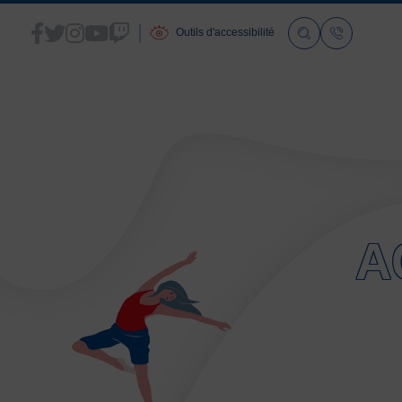
Outils d'accessibilité
ACCUEIL
LA FSGT
A
Présentation
Histoire
Fonctionnement
Partenaires
Les Boutiques F.S.G.T
Ressources média