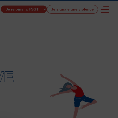
Je signale une violence
TROUVER UNE ACTIVITÉ SPORTIVE
VE
e et de santé
Activités physiques de danse et d’expression
s 0 – 3 ans
Athlé-Marche nordique
 hors stade
Autres
Autres activités de pleine nature
tres sports Nautiques
Badminton
Ball-trap