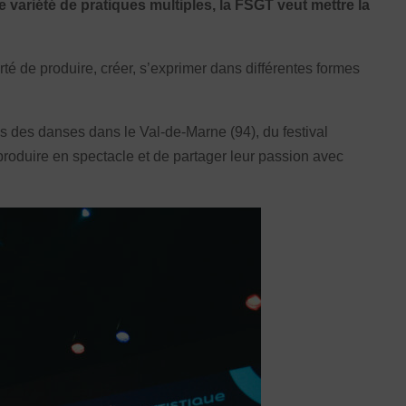
variété de pratiques multiples, la FSGT veut mettre la
Honorabilité
Licence Omnisports
Certificat Médical
té de produire, créer, s’exprimer dans différentes formes
Assurance
s des danses dans le Val-de-Marne (94), du festival
 produire en spectacle et de partager leur passion avec