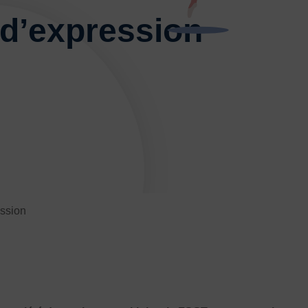
ses
E-sport
Echecs
Football
Gymnastique
 d’expression
L’activité Bébé et parent dans l’eau
Montagne-Escalade
Omniforces
Pétanque
PGA
Plongée
rt Équestre
Sports de combat
ge
Tennis
Tennis de table
Tir
Tir à l’arc
Vélo
ession
JE SOUHAITE M’AFFILIER
 SOUHAITE TROUVER UN COMITÉ
JE SOUHAITE ADHÉRER
Affiliation