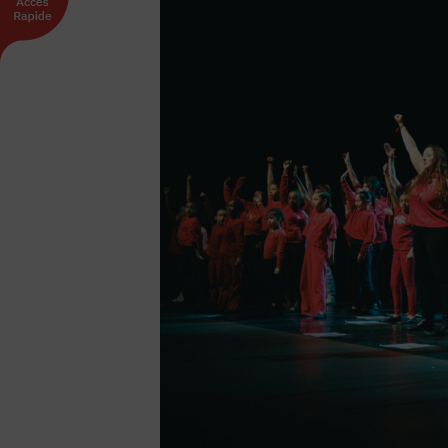
INTERNATIONAL
Échanges internationaux
Coopération et solidarité internationales
Vivicittà
ACTUALITÉS
CONTACT