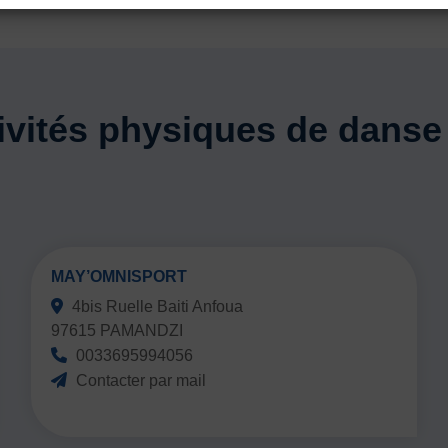
Ecouter
ivités physiques de danse 
MAY’OMNISPORT
4bis Ruelle Baiti Anfoua
97615 PAMANDZI
0033695994056
Contacter par mail