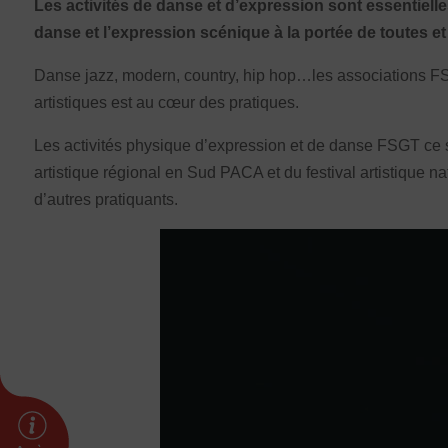
Les activités de danse et d’expression sont essentiell
Prévenir les discriminations
danse et l’expression scénique à la portée de toutes et
Agir contre le dopage et les conduites do
Préserver le pacte républicain
Danse jazz, modern, country, hip hop…les associations FSGT
artistiques est au cœur des pratiques.
FORMATION
Les activités physique d’expression et de danse FSGT ce s
Livret de l’animateur·trice
artistique régional en Sud PACA et du festival artistique n
Brevet Fédéral
d’autres pratiquants.
BAFA
Officiel·les
Responsable associatif.ve FSGT
Formateur.trice.s
ORGANISME DE FORMATION
Certificat de qualification professionnelle 
Certificat de qualification professionnell