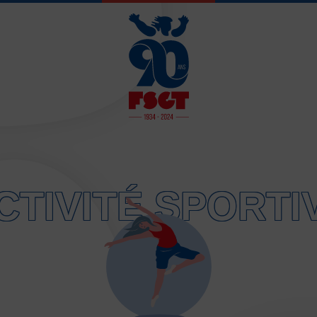
JE SOUHAITE 
CTIVITÉ SPORTI
Activités d’entretien, de form
Atelier d’aventure motrice de
Athlétisme – Piste & Courses
Autres sports collectifs
Au