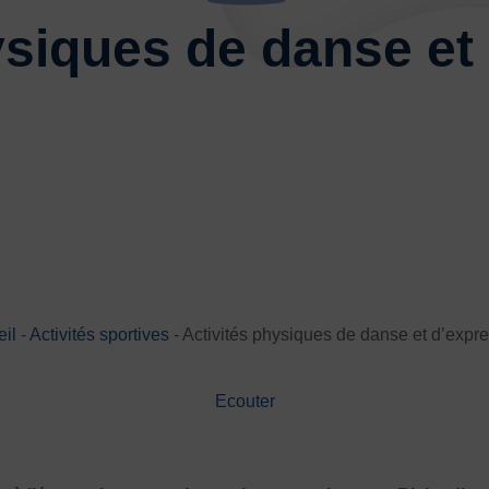
Basketball
Boules lyonnai
ysiques de danse et
Joutes nautiques
Judo
Multi-activités
Natation
Randonnée pédestre
Spo
Sports de neige et de patina
Volley-ball
Walking Foot
il
-
Activités sportives
-
Activités physiques de danse et d’expr
JE
Ecouter
es