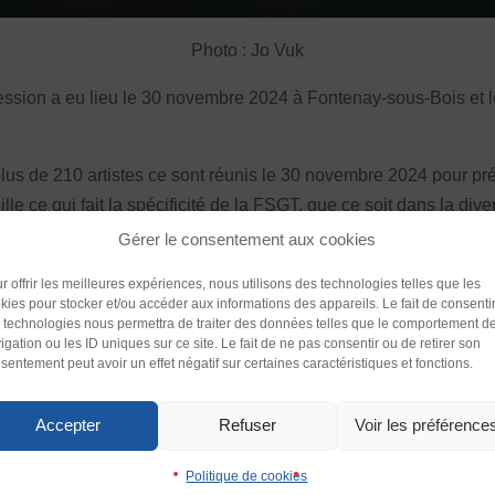
Photo : Jo Vuk
pression a eu lieu le 30 novembre 2024 à Fontenay-sous-Bois et 
lus de 210 artistes ce sont réunis le 30 novembre 2024 pour pré
ille ce qui fait la spécificité de la FSGT, que ce soit dans la di
s des chorégraphies intergénérationnelles de l’enfance aux séni
Gérer le consentement aux cookies
n situation de handicap avec un public valide.
Police (dyslexie)
r offrir les meilleures expériences, nous utilisons des technologies telles que les
kies pour stocker et/ou accéder aux informations des appareils. Le fait de consenti
Défaut
Adapte
 vivre cette expérience culturelle et artistique dans une ambiance
 technologies nous permettra de traiter des données telles que le comportement d
t partage. Le lendemain, c’est un évènement unique qui a eu l
igation ou les ID uniques sur ce site. Le fait de ne pas consentir ou de retirer son
sentement peut avoir un effet négatif sur certaines caractéristiques et fonctions.
Interlignage
riques parisiens. Plus de 100 personnes se sont réunis pour le
enter
Défaut
Augmen
 à l’organisation. Vous avez fait la réussite de cette première é
Accepter
Refuser
Voir les préférence
e faire perdurer ses rassemblements. On se donne rendez-vous po
Images
Politique de cookies
imer
Défaut
Remplac