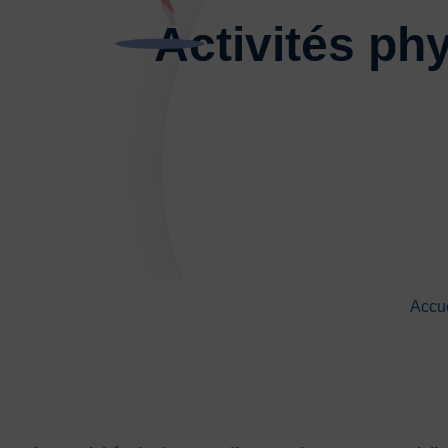
Activités ph
DÉVELOPPEMENT
Championnat de France FSGT
Enfance / Famille
Jeunesses
Santé
Seniors
Entreprises
Pratiques partagées
Écologie
Accue
Sport avec les exilés
ÉTHIQUE SPORTIVE
Signalement violences sexistes et sexuell
Protéger les pratiquant.es