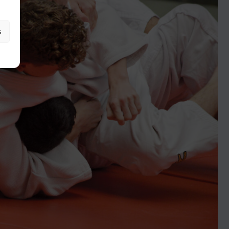
ter
s
er par du texte