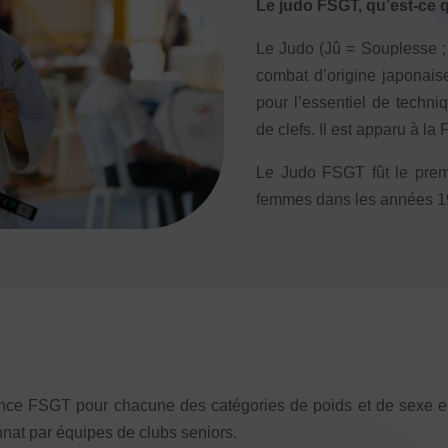
Le judo FSGT, qu’est-ce q
pantes
Le Judo (Jû = Souplesse ; 
combat d’origine japonais
pour l’essentiel de techni
de clefs. Il est apparu à l
Le Judo FSGT fût le premi
femmes dans les années 1
ALS
e FSGT pour chacune des catégories de poids et de sexe en m
e TSARE
nat par équipes de clubs seniors.