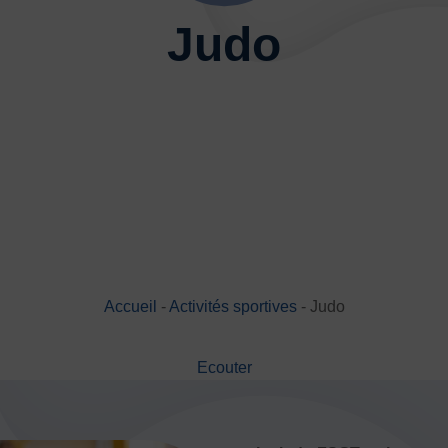
Basketball
Boules lyonnai
Judo
Joutes nautiques
Judo
Multi-activités
Natation
Randonnée pédestre
Spo
Sports de neige et de patina
Volley-ball
Walking Foot
Accueil
-
Activités sportives
-
Judo
JE
Ecouter
es