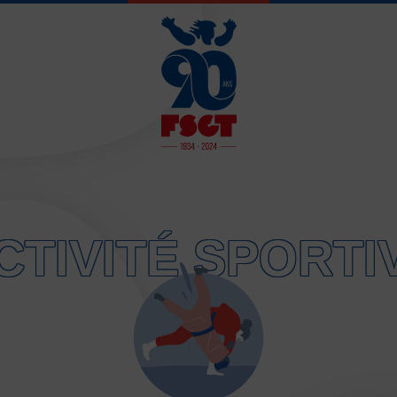
JE SOUHAITE 
CTIVITÉ SPORTI
Activités d’entretien, de form
Atelier d’aventure motrice de
Athlétisme – Piste & Courses
Autres sports collectifs
Au