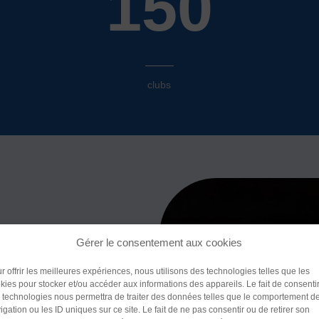
150
clubs
Gérer le consentement aux cookies
Police (dyslexie)
r offrir les meilleures expériences, nous utilisons des technologies telles que les
kies pour stocker et/ou accéder aux informations des appareils. Le fait de consenti
Défaut
Adapte
 technologies nous permettra de traiter des données telles que le comportement d
igation ou les ID uniques sur ce site. Le fait de ne pas consentir ou de retirer son