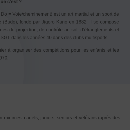
ue c’est ?
Honorabilité
Licence Omnisports
Do = Voie/cheminement) est un art martial et un sport de
Certificat Médical
e (Budo), fondé par Jigoro Kano en 1882. Il se compose
Assurance
ques de projection, de contrôle au sol, d’étranglements et
a FSGT dans les années 40 dans des clubs multisports.
er à organiser des compétitions pour les enfants et les
970.
inimes, cadets, juniors, seniors et vétérans (après des