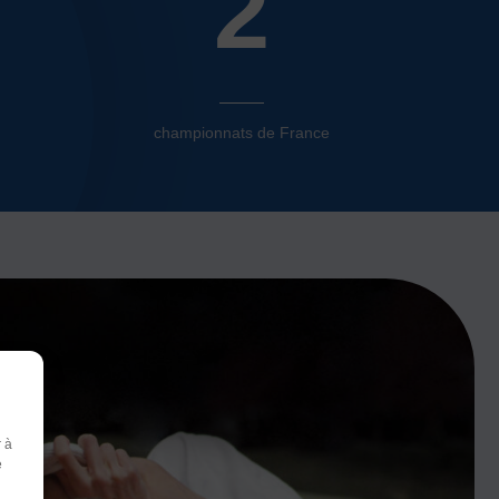
2
championnats de France
r à
r
e