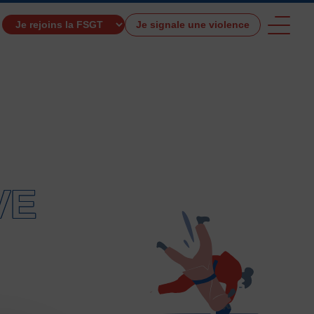
Je signale une violence
TROUVER UNE ACTIVITÉ SPORTIVE
VE
e et de santé
Activités physiques de danse et d’expression
s 0 – 3 ans
Athlé-Marche nordique
 hors stade
Autres
Autres activités de pleine nature
tres sports Nautiques
Badminton
Ball-trap