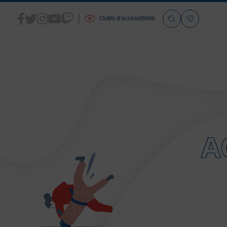
Outils d'accessibilité
ACCUEIL
LA FSGT
A
Présentation
Histoire
Fonctionnement
Partenaires
Les Boutiques F.S.G.T
Ressources média