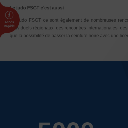
INTERNATIONAL
Le judo FSGT c’est aussi
Échanges internationaux
Le Judo FSGT ce sont également de nombreuses rencontr
Coopération et solidarité internationales
individuels régionaux, des rencontres internationales, des 
Vivicittà
que la possibilité de passer la ceinture noire avec une li
ACTUALITÉS
CONTACT