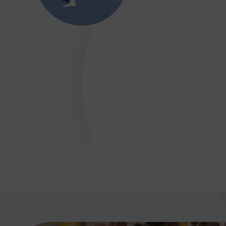
DÉVELOPPEMENT
Championnat de France FSGT
Enfance / Famille
Jeunesses
Santé
Seniors
Entreprises
Pratiques partagées
Écologie
Sport avec les exilés
ÉTHIQUE SPORTIVE
Signalement violences sexistes et sexuell
Protéger les pratiquant.es