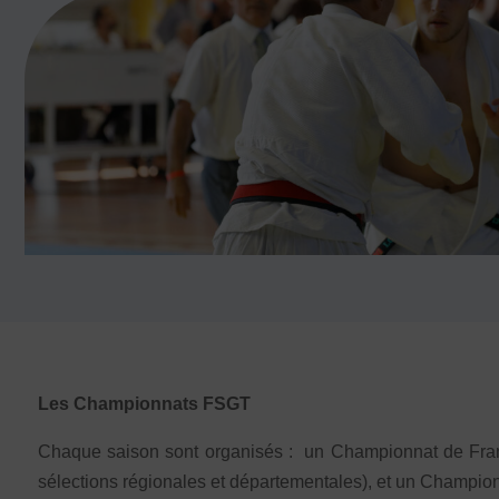
Prévenir les discriminations
Agir contre le dopage et les conduites do
Préserver le pacte républicain
FORMATION
Livret de l’animateur·trice
Brevet Fédéral
BAFA
Officiel·les
Responsable associatif.ve FSGT
Formateur.trice.s
ORGANISME DE FORMATION
Les Championnats FSGT
Certificat de qualification professionnelle 
Chaque saison sont organisés : un Championnat de Franc
Certificat de qualification professionnell
sélections régionales et départementales), et un Champion