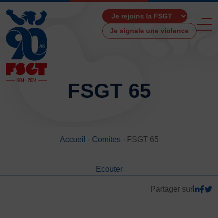
Je signale une violence
FSGT 65
ACCUEIL
LA FSGT
Accueil
-
Comites
-
FSGT 65
Présentation
Histoire
Ecouter
Fonctionnement
Partenaires
Partager sur
Les Boutiques F.S.G.T
Ressources média