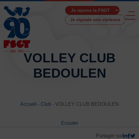
Je signale une violence
VOLLEY CLUB
BEDOULEN
ACCUEIL
LA FSGT
Présentation
Histoire
Accueil
-
Club
-
VOLLEY CLUB BEDOULEN
Fonctionnement
Partenaires
Ecouter
Les Boutiques F.S.G.T
Ressources média
Partager sur