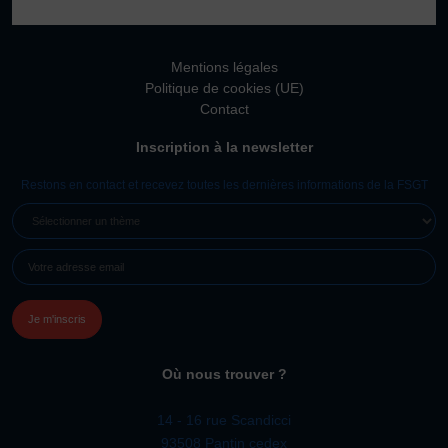
Vivicittà
ACTUALITÉS
Mentions légales
CONTACT
Politique de cookies (UE)
Contact
JE SOUHAITE M’AFFILIER
Inscription à la newsletter
Affiliation
Réaffiliation
Restons en contact et recevez toutes les dernières informations de la FSGT
Prise de licence
SÉLECTIONNER
UN
JE SOUHAITE TROUVER UN COMITÉ
E-
THÈME
JE SOUHAITE ADHÉRER
MAIL
(NÉCESSAIRE)
Affiliation
Honorabilité
Licence Omnisports
Où nous trouver ?
Certificat Médical
Assurance
14 - 16 rue Scandicci
93508 Pantin cedex