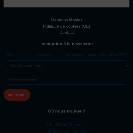
Vivicittà
ACTUALITÉS
Mentions légales
CONTACT
Politique de cookies (UE)
Contact
JE SOUHAITE M’AFFILIER
Inscription à la newsletter
Affiliation
Réaffiliation
Restons en contact et recevez toutes les dernières informations de la FSGT
Prise de licence
SÉLECTIONNER
UN
JE SOUHAITE TROUVER UN COMITÉ
E-
THÈME
JE SOUHAITE ADHÉRER
MAIL
(NÉCESSAIRE)
Affiliation
Honorabilité
Licence Omnisports
Où nous trouver ?
Certificat Médical
Assurance
14 - 16 rue Scandicci
93508 Pantin cedex