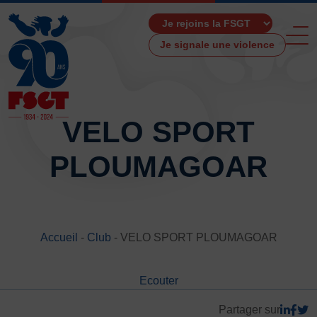
Je signale une violence
VELO SPORT
PLOUMAGOAR
ACCUEIL
LA FSGT
Présentation
Histoire
Accueil
-
Club
-
VELO SPORT PLOUMAGOAR
Fonctionnement
Partenaires
Ecouter
Les Boutiques F.S.G.T
Ressources média
Partager sur