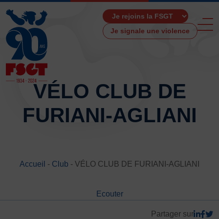
Je signale une violence
VÉLO CLUB DE
FURIANI-AGLIANI
ACCUEIL
LA FSGT
Présentation
Histoire
Accueil
-
Club
-
VÉLO CLUB DE FURIANI-AGLIANI
Fonctionnement
Partenaires
Ecouter
Les Boutiques F.S.G.T
Ressources média
Partager sur