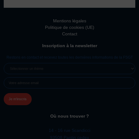
Vivicittà
ACTUALITÉS
Mentions légales
CONTACT
Politique de cookies (UE)
Contact
JE SOUHAITE M’AFFILIER
Inscription à la newsletter
Affiliation
Réaffiliation
Restons en contact et recevez toutes les dernières informations de la FSGT
Prise de licence
SÉLECTIONNER
UN
JE SOUHAITE TROUVER UN COMITÉ
E-
THÈME
JE SOUHAITE ADHÉRER
MAIL
(NÉCESSAIRE)
Affiliation
Honorabilité
Licence Omnisports
Où nous trouver ?
Certificat Médical
Assurance
14 - 16 rue Scandicci
93508 Pantin cedex