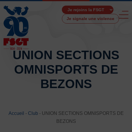
Je signale une violence
UNION SECTIONS
OMNISPORTS DE
ACCUEIL
LA FSGT
BEZONS
Présentation
Histoire
Fonctionnement
Partenaires
Accueil
-
Club
-
UNION SECTIONS OMNISPORTS DE
Les Boutiques F.S.G.T
BEZONS
Ressources média