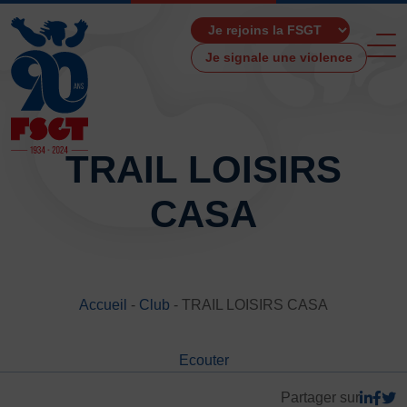
Je signale une violence
TRAIL LOISIRS
CASA
ACCUEIL
LA FSGT
Présentation
Histoire
Accueil
-
Club
-
TRAIL LOISIRS CASA
Fonctionnement
Partenaires
Ecouter
Les Boutiques F.S.G.T
Ressources média
Partager sur