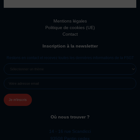
Vivicittà
ACTUALITÉS
Mentions légales
CONTACT
Politique de cookies (UE)
Contact
JE SOUHAITE M’AFFILIER
Inscription à la newsletter
Affiliation
Réaffiliation
Restons en contact et recevez toutes les dernières informations de la FSGT
Prise de licence
SÉLECTIONNER
UN
JE SOUHAITE TROUVER UN COMITÉ
E-
THÈME
JE SOUHAITE ADHÉRER
MAIL
(NÉCESSAIRE)
Affiliation
Honorabilité
Licence Omnisports
Où nous trouver ?
Certificat Médical
Assurance
14 - 16 rue Scandicci
93508 Pantin cedex