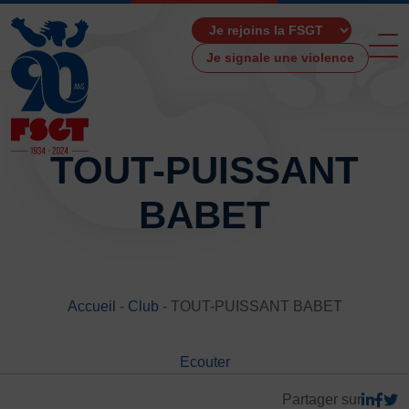
Je signale une violence
TOUT-PUISSANT
BABET
ACCUEIL
LA FSGT
Présentation
Histoire
Accueil
-
Club
-
TOUT-PUISSANT BABET
Fonctionnement
Partenaires
Ecouter
Les Boutiques F.S.G.T
Ressources média
Partager sur