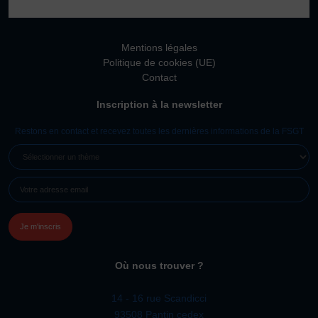
Vivicittà
ACTUALITÉS
Mentions légales
CONTACT
Politique de cookies (UE)
Contact
JE SOUHAITE M’AFFILIER
Inscription à la newsletter
Affiliation
Réaffiliation
Restons en contact et recevez toutes les dernières informations de la FSGT
Prise de licence
SÉLECTIONNER
UN
JE SOUHAITE TROUVER UN COMITÉ
E-
THÈME
JE SOUHAITE ADHÉRER
MAIL
(NÉCESSAIRE)
Affiliation
Honorabilité
Licence Omnisports
Où nous trouver ?
Certificat Médical
Assurance
14 - 16 rue Scandicci
93508 Pantin cedex