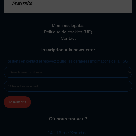
Vivicittà
ACTUALITÉS
CONTACT
Mentions légales
Politique de cookies (UE)
JE SOUHAITE M’AFFILIER
Contact
Affiliation
Inscription à la newsletter
Réaffiliation
Restons en contact et recevez toutes les dernières informations de la FSGT
Prise de licence
SÉLECTIONNER
JE SOUHAITE TROUVER UN COMITÉ
UN
JE SOUHAITE ADHÉRER
E-
THÈME
MAIL
Affiliation
(NÉCESSAIRE)
Honorabilité
Licence Omnisports
Certificat Médical
Où nous trouver ?
Assurance
14 - 16 rue Scandicci