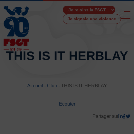
Je signale une violence
THIS IS IT HERBLAY
ACCUEIL
LA FSGT
Accueil
-
Club
-
THIS IS IT HERBLAY
Présentation
Histoire
Ecouter
Fonctionnement
Partenaires
Partager sur
Les Boutiques F.S.G.T
Ressources média