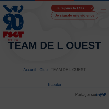
Je signale une violence
TEAM DE L OUEST
ACCUEIL
LA FSGT
Accueil
-
Club
-
TEAM DE L OUEST
Présentation
Histoire
Ecouter
Fonctionnement
Partenaires
Partager sur
Les Boutiques F.S.G.T
Ressources média