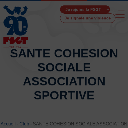
Je signale une violence
SANTE COHESION
SOCIALE
ACCUEIL
LA FSGT
ASSOCIATION
Présentation
SPORTIVE
Histoire
Fonctionnement
Partenaires
Les Boutiques F.S.G.T
Ressources média
Accueil
-
Club
-
SANTE COHESION SOCIALE ASSOCIATION