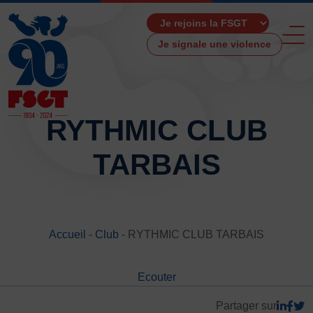
Je signale une violence
RYTHMIC CLUB
TARBAIS
ACCUEIL
LA FSGT
Présentation
Histoire
Accueil
-
Club
-
RYTHMIC CLUB TARBAIS
Fonctionnement
Partenaires
Ecouter
Les Boutiques F.S.G.T
Ressources média
Partager sur