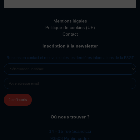
Vivicittà
ACTUALITÉS
Mentions légales
CONTACT
Politique de cookies (UE)
Contact
JE SOUHAITE M’AFFILIER
Inscription à la newsletter
Affiliation
Réaffiliation
Restons en contact et recevez toutes les dernières informations de la FSGT
Prise de licence
SÉLECTIONNER
UN
JE SOUHAITE TROUVER UN COMITÉ
E-
THÈME
JE SOUHAITE ADHÉRER
MAIL
(NÉCESSAIRE)
Affiliation
Honorabilité
Licence Omnisports
Où nous trouver ?
Certificat Médical
Assurance
14 - 16 rue Scandicci
93508 Pantin cedex