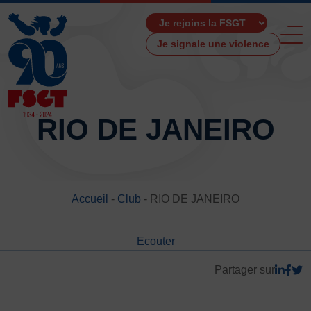
Je signale une violence
RIO DE JANEIRO
ACCUEIL
LA FSGT
Accueil
-
Club
-
RIO DE JANEIRO
Présentation
Histoire
Ecouter
Fonctionnement
Partenaires
Partager sur
Les Boutiques F.S.G.T
Ressources média