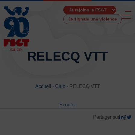
Je signale une violence
RELECQ VTT
ACCUEIL
LA FSGT
Accueil
-
Club
-
RELECQ VTT
Présentation
Histoire
Ecouter
Fonctionnement
Partenaires
Partager sur
Les Boutiques F.S.G.T
Ressources média