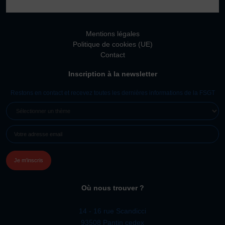
Vivicittà
ACTUALITÉS
Mentions légales
CONTACT
Politique de cookies (UE)
Contact
JE SOUHAITE M’AFFILIER
Inscription à la newsletter
Affiliation
Réaffiliation
Restons en contact et recevez toutes les dernières informations de la FSGT
Prise de licence
SÉLECTIONNER
UN
JE SOUHAITE TROUVER UN COMITÉ
E-
THÈME
JE SOUHAITE ADHÉRER
MAIL
(NÉCESSAIRE)
Affiliation
Honorabilité
Licence Omnisports
Où nous trouver ?
Certificat Médical
Assurance
14 - 16 rue Scandicci
93508 Pantin cedex