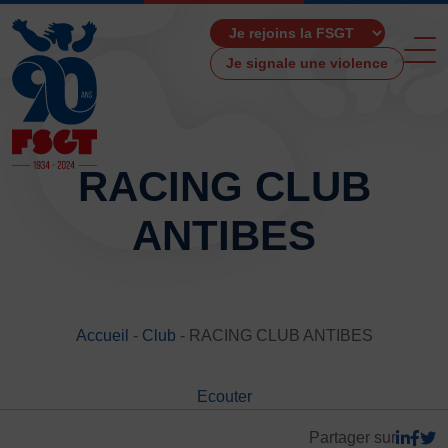
Je signale une violence
RACING CLUB
ANTIBES
ACCUEIL
LA FSGT
Présentation
Histoire
Accueil
-
Club
-
RACING CLUB ANTIBES
Fonctionnement
Partenaires
Ecouter
Les Boutiques F.S.G.T
Ressources média
Partager sur