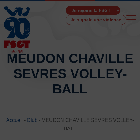
Je signale une violence
MEUDON CHAVILLE
SEVRES VOLLEY-
ACCUEIL
LA FSGT
BALL
Présentation
Histoire
Fonctionnement
Partenaires
Accueil
-
Club
-
MEUDON CHAVILLE SEVRES VOLLEY-
Les Boutiques F.S.G.T
BALL
Ressources média