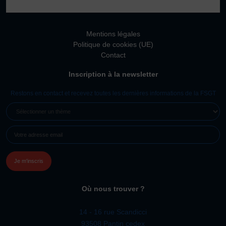
Vivicittà
ACTUALITÉS
Mentions légales
CONTACT
Politique de cookies (UE)
Contact
JE SOUHAITE M’AFFILIER
Inscription à la newsletter
Affiliation
Réaffiliation
Restons en contact et recevez toutes les dernières informations de la FSGT
Prise de licence
SÉLECTIONNER
UN
JE SOUHAITE TROUVER UN COMITÉ
E-
THÈME
JE SOUHAITE ADHÉRER
MAIL
(NÉCESSAIRE)
Affiliation
Honorabilité
Licence Omnisports
Où nous trouver ?
Certificat Médical
Assurance
14 - 16 rue Scandicci
93508 Pantin cedex