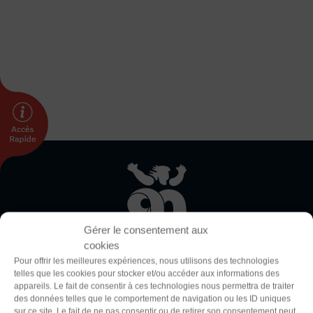
DÉVELOPPEMENT
Championnat de France FSGT
Enfance / Famille
Jeunesses
Santé
Seniors
Entreprises
Pratiques partagées
Écologie
Sport avec les exilés
Thème
Clair
Sombre
ÉTHIQUE SPORTIVE
Gérer le consentement aux
Signalement violences sexistes et sexuelles
cookies
Protéger les pratiquant.es
Police (dyslexie)
Pour offrir les meilleures expériences, nous utilisons des technologies
Prévenir les discriminations
telles que les cookies pour stocker et/ou accéder aux informations des
Défaut
Adapter
appareils. Le fait de consentir à ces technologies nous permettra de traiter
Agir contre le dopage et les conduites dopantes
La Fédération Sportive et Gymnique du Travail (FSGT) compte
des données telles que le comportement de navigation ou les ID uniques
Préserver le pacte républicain
sur ce site. Le fait de ne pas consentir ou de retirer son consentement peut