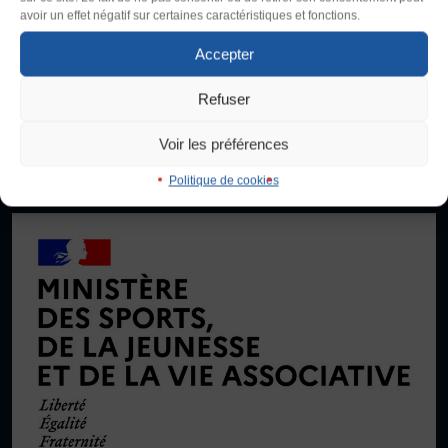
200 000 pratiquant·es, 4200 clubs et propose une centaine
Taille du texte
avoir un effet négatif sur certaines caractéristiques et fonctions.
d’activités physiques, sportives, culturelles et artistiques,
Défaut
Augmenter
FORMATION
compétitives et non compétitives. Créée en 1934 dans la lutte
Accepter
Livret de l’animateur·trice
contre le fascisme, elle promeut le droit d’accès au sport de toutes
et tous en se donnant comme objectif le développement de
Brevet Fédéral
Refuser
Interlignage
contenus d’activités, de vie associative et de formation adaptés
BAFA
Défaut
Augmenter
aux besoins de la population.
Voir les préférences
Officiel·les
Responsable associatif.ve FSGT
Politique de cookies
Je signale une violence
Justification
Formateur.trice.s
Défaut
Supprimer
ORGANISME DE FORMATION
Certificat de qualification professionnelle ALS
Images
Certificat de qualification professionnelle
Défaut
Remplacer par du texte
TSARE
INTERNATIONAL
Ecouter
Échanges internationaux
Coopération et solidarité internationales