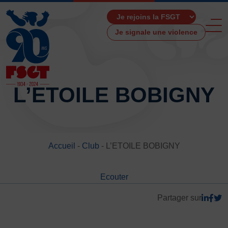
Je signale une violence
L’ETOILE BOBIGNY
ACCUEIL
LA FSGT
Accueil
-
Club
-
L’ETOILE BOBIGNY
Présentation
Histoire
Ecouter
Fonctionnement
Partenaires
Partager sur
Les Boutiques F.S.G.T
Ressources média