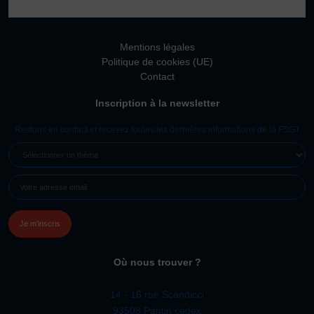
Vivicittà
ACTUALITÉS
Mentions légales
CONTACT
Politique de cookies (UE)
Contact
JE SOUHAITE M’AFFILIER
Inscription à la newsletter
Affiliation
Réaffiliation
Restons en contact et recevez toutes les dernières informations de la FSGT
Prise de licence
SÉLECTIONNER
UN
JE SOUHAITE TROUVER UN COMITÉ
E-
THÈME
JE SOUHAITE ADHÉRER
MAIL
(NÉCESSAIRE)
Affiliation
Honorabilité
Licence Omnisports
Où nous trouver ?
Certificat Médical
Assurance
14 - 16 rue Scandicci
93508 Pantin cedex