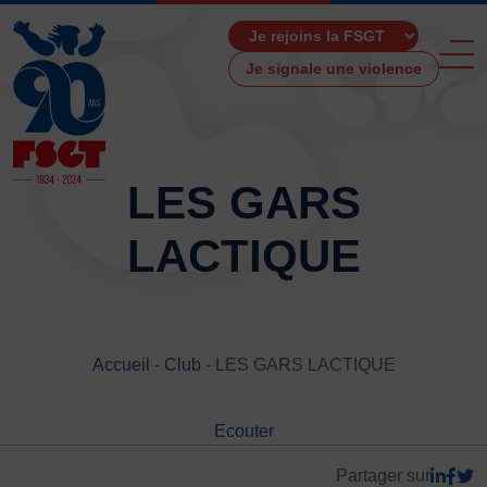
Je signale une violence
LES GARS
LACTIQUE
ACCUEIL
LA FSGT
Présentation
Histoire
Accueil
-
Club
-
LES GARS LACTIQUE
Fonctionnement
Partenaires
Ecouter
Les Boutiques F.S.G.T
Ressources média
Partager sur