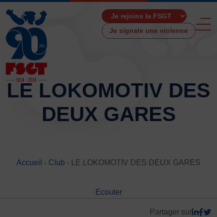
Je signale une violence
LE LOKOMOTIV DES
DEUX GARES
ACCUEIL
LA FSGT
Présentation
Histoire
Accueil
-
Club
-
LE LOKOMOTIV DES DEUX GARES
Fonctionnement
Partenaires
Ecouter
Les Boutiques F.S.G.T
Ressources média
Partager sur