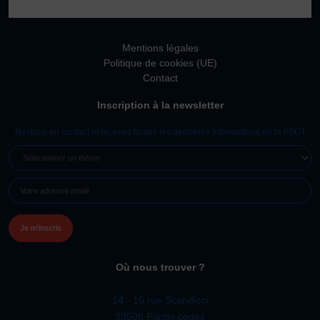
Vivicittà
ACTUALITÉS
Mentions légales
CONTACT
Politique de cookies (UE)
Contact
JE SOUHAITE M’AFFILIER
Inscription à la newsletter
Affiliation
Réaffiliation
Restons en contact et recevez toutes les dernières informations de la FSGT
Prise de licence
SÉLECTIONNER
UN
JE SOUHAITE TROUVER UN COMITÉ
E-
THÈME
JE SOUHAITE ADHÉRER
MAIL
(NÉCESSAIRE)
Affiliation
Honorabilité
Licence Omnisports
Où nous trouver ?
Certificat Médical
Assurance
14 - 16 rue Scandicci
93508 Pantin cedex