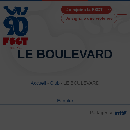
Je signale une violence
LE BOULEVARD
ACCUEIL
LA FSGT
Accueil
-
Club
-
LE BOULEVARD
Présentation
Histoire
Ecouter
Fonctionnement
Partenaires
Partager sur
Les Boutiques F.S.G.T
Ressources média