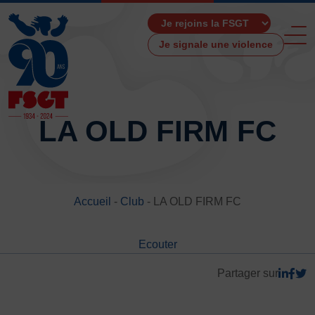
Je signale une violence
LA OLD FIRM FC
ACCUEIL
LA FSGT
Accueil
-
Club
-
LA OLD FIRM FC
Présentation
Histoire
Ecouter
Fonctionnement
Partenaires
Partager sur
Les Boutiques F.S.G.T
Ressources média