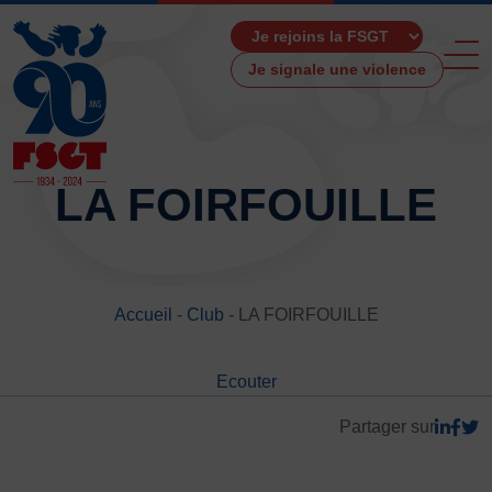
Je signale une violence
LA FOIRFOUILLE
ACCUEIL
LA FSGT
Accueil
-
Club
-
LA FOIRFOUILLE
Présentation
Histoire
Ecouter
Fonctionnement
Partenaires
Partager sur
Les Boutiques F.S.G.T
Ressources média