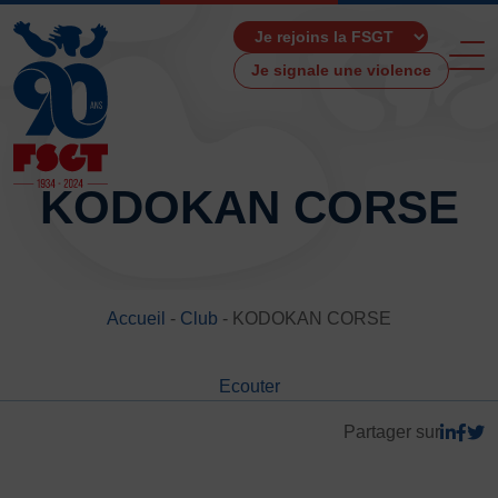
Je signale une violence
KODOKAN CORSE
ACCUEIL
LA FSGT
Accueil
-
Club
-
KODOKAN CORSE
Présentation
Histoire
Ecouter
Fonctionnement
Partenaires
Partager sur
Les Boutiques F.S.G.T
Ressources média