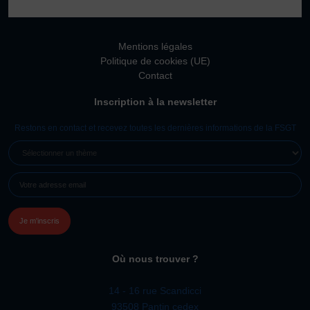
Vivicittà
ACTUALITÉS
Mentions légales
CONTACT
Politique de cookies (UE)
Contact
JE SOUHAITE M’AFFILIER
Inscription à la newsletter
Affiliation
Réaffiliation
Restons en contact et recevez toutes les dernières informations de la FSGT
Prise de licence
SÉLECTIONNER
UN
JE SOUHAITE TROUVER UN COMITÉ
E-
THÈME
JE SOUHAITE ADHÉRER
MAIL
(NÉCESSAIRE)
Affiliation
Honorabilité
Licence Omnisports
Où nous trouver ?
Certificat Médical
Assurance
14 - 16 rue Scandicci
93508 Pantin cedex