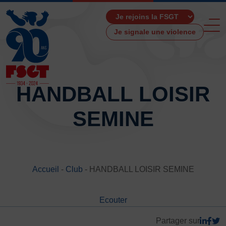
Je signale une violence
HANDBALL LOISIR
SEMINE
ACCUEIL
LA FSGT
Présentation
Histoire
Accueil
-
Club
-
HANDBALL LOISIR SEMINE
Fonctionnement
Partenaires
Ecouter
Les Boutiques F.S.G.T
Ressources média
Partager sur