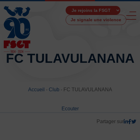
Je signale une violence
FC TULAVULANANA
ACCUEIL
LA FSGT
Accueil
-
Club
-
FC TULAVULANANA
Présentation
Histoire
Ecouter
Fonctionnement
Partenaires
Partager sur
Les Boutiques F.S.G.T
Ressources média