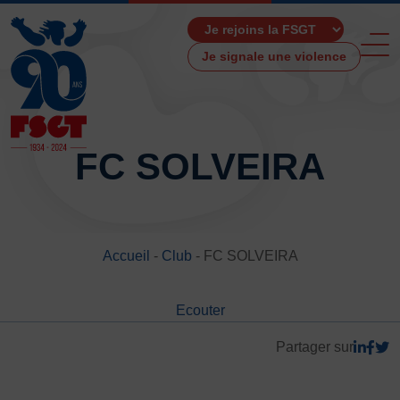
Je signale une violence
FC SOLVEIRA
ACCUEIL
LA FSGT
Accueil
-
Club
-
FC SOLVEIRA
Présentation
Histoire
Ecouter
Fonctionnement
Partenaires
Partager sur
Les Boutiques F.S.G.T
Ressources média