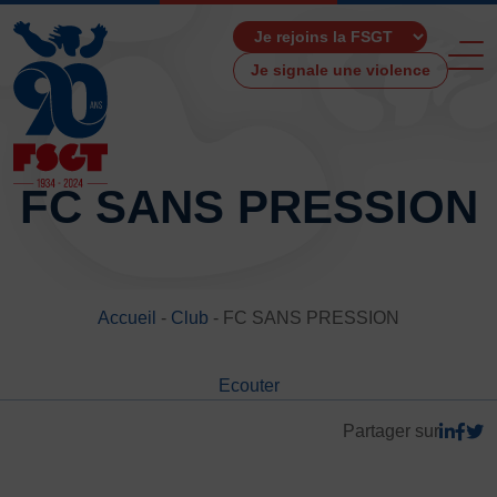
Je signale une violence
FC SANS PRESSION
ACCUEIL
LA FSGT
Accueil
-
Club
-
FC SANS PRESSION
Présentation
Histoire
Ecouter
Fonctionnement
Partenaires
Partager sur
Les Boutiques F.S.G.T
Ressources média