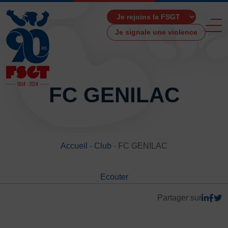
Je signale une violence
FC GENILAC
ACCUEIL
LA FSGT
Accueil
-
Club
-
FC GENILAC
Présentation
Histoire
Ecouter
Fonctionnement
Partenaires
Partager sur
Les Boutiques F.S.G.T
Ressources média