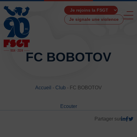
Je signale une violence
FC BOBOTOV
ACCUEIL
LA FSGT
Accueil
-
Club
-
FC BOBOTOV
Présentation
Histoire
Ecouter
Fonctionnement
Partenaires
Partager sur
Les Boutiques F.S.G.T
Ressources média