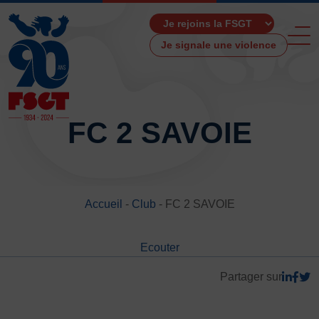
Je signale une violence
FC 2 SAVOIE
ACCUEIL
LA FSGT
Accueil
-
Club
-
FC 2 SAVOIE
Présentation
Histoire
Ecouter
Fonctionnement
Partenaires
Partager sur
Les Boutiques F.S.G.T
Ressources média