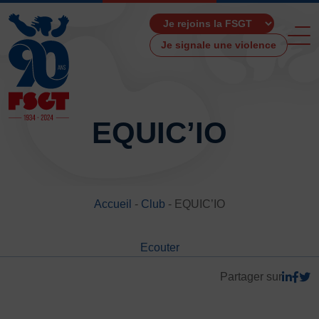
Je signale une violence
EQUIC’IO
ACCUEIL
LA FSGT
Accueil
-
Club
-
EQUIC’IO
Présentation
Histoire
Ecouter
Fonctionnement
Partenaires
Partager sur
Les Boutiques F.S.G.T
Ressources média