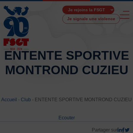
Je signale une violence
ENTENTE SPORTIVE
MONTROND CUZIEU
ACCUEIL
LA FSGT
Présentation
Histoire
Accueil
-
Club
-
ENTENTE SPORTIVE MONTROND CUZIEU
Fonctionnement
Partenaires
Ecouter
Les Boutiques F.S.G.T
Ressources média
Partager sur