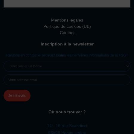
Vivicittà
ACTUALITÉS
Mentions légales
CONTACT
Politique de cookies (UE)
Contact
JE SOUHAITE M’AFFILIER
Inscription à la newsletter
Affiliation
Réaffiliation
Restons en contact et recevez toutes les dernières informations de la FSGT
Prise de licence
SÉLECTIONNER
UN
JE SOUHAITE TROUVER UN COMITÉ
E-
THÈME
JE SOUHAITE ADHÉRER
MAIL
(NÉCESSAIRE)
Affiliation
Honorabilité
Licence Omnisports
Où nous trouver ?
Certificat Médical
Assurance
14 - 16 rue Scandicci
93508 Pantin cedex