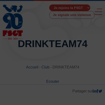
Je signale une violence
DRINKTEAM74
ACCUEIL
LA FSGT
Accueil
-
Club
-
DRINKTEAM74
Présentation
Histoire
Ecouter
Fonctionnement
Partenaires
Partager sur
Les Boutiques F.S.G.T
Ressources média