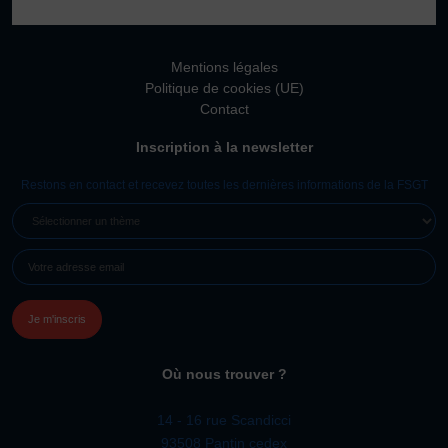
Vivicittà
ACTUALITÉS
Mentions légales
CONTACT
Politique de cookies (UE)
Contact
JE SOUHAITE M’AFFILIER
Inscription à la newsletter
Affiliation
Réaffiliation
Restons en contact et recevez toutes les dernières informations de la FSGT
Prise de licence
SÉLECTIONNER
UN
JE SOUHAITE TROUVER UN COMITÉ
E-
THÈME
JE SOUHAITE ADHÉRER
MAIL
(NÉCESSAIRE)
Affiliation
Honorabilité
Licence Omnisports
Où nous trouver ?
Certificat Médical
Assurance
14 - 16 rue Scandicci
93508 Pantin cedex