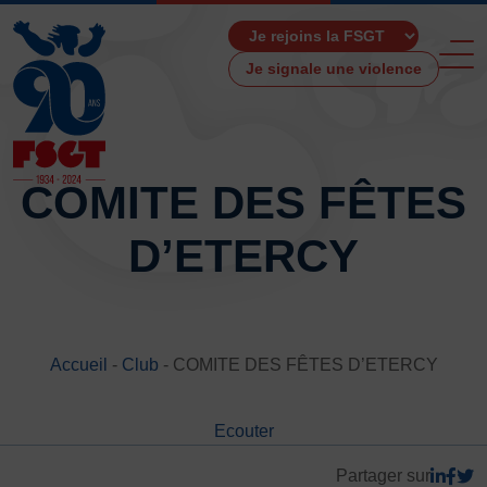
Je signale une violence
COMITE DES FÊTES
D’ETERCY
ACCUEIL
LA FSGT
Présentation
Histoire
Accueil
-
Club
-
COMITE DES FÊTES D’ETERCY
Fonctionnement
Partenaires
Ecouter
Les Boutiques F.S.G.T
Ressources média
Partager sur