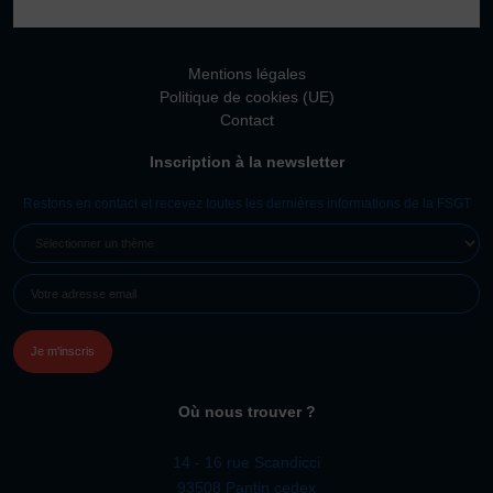
Vivicittà
ACTUALITÉS
Mentions légales
CONTACT
Politique de cookies (UE)
Contact
JE SOUHAITE M’AFFILIER
Inscription à la newsletter
Affiliation
Réaffiliation
Restons en contact et recevez toutes les dernières informations de la FSGT
Prise de licence
SÉLECTIONNER
UN
JE SOUHAITE TROUVER UN COMITÉ
E-
THÈME
JE SOUHAITE ADHÉRER
MAIL
(NÉCESSAIRE)
Affiliation
Honorabilité
Licence Omnisports
Où nous trouver ?
Certificat Médical
Assurance
14 - 16 rue Scandicci
93508 Pantin cedex