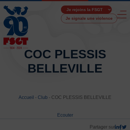
Je signale une violence
COC PLESSIS
BELLEVILLE
ACCUEIL
LA FSGT
Présentation
Histoire
Accueil
-
Club
-
COC PLESSIS BELLEVILLE
Fonctionnement
Partenaires
Ecouter
Les Boutiques F.S.G.T
Ressources média
Partager sur