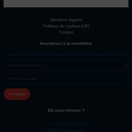
Vivicittà
ACTUALITÉS
Mentions légales
CONTACT
Politique de cookies (UE)
Contact
JE SOUHAITE M’AFFILIER
Inscription à la newsletter
Affiliation
Réaffiliation
Restons en contact et recevez toutes les dernières informations de la FSGT
Prise de licence
SÉLECTIONNER
UN
JE SOUHAITE TROUVER UN COMITÉ
E-
THÈME
JE SOUHAITE ADHÉRER
MAIL
(NÉCESSAIRE)
Affiliation
Honorabilité
Licence Omnisports
Où nous trouver ?
Certificat Médical
Assurance
14 - 16 rue Scandicci
93508 Pantin cedex