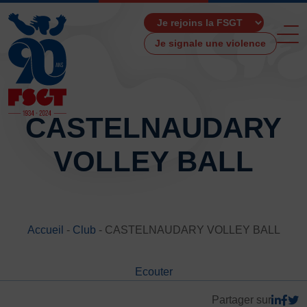
Je signale une violence
CASTELNAUDARY
VOLLEY BALL
ACCUEIL
LA FSGT
Présentation
Histoire
Accueil
-
Club
-
CASTELNAUDARY VOLLEY BALL
Fonctionnement
Partenaires
Ecouter
Les Boutiques F.S.G.T
Ressources média
Partager sur