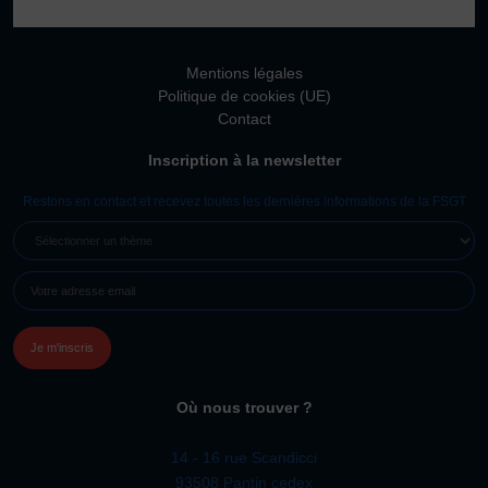
Vivicittà
ACTUALITÉS
Mentions légales
CONTACT
Politique de cookies (UE)
Contact
JE SOUHAITE M’AFFILIER
Inscription à la newsletter
Affiliation
Réaffiliation
Restons en contact et recevez toutes les dernières informations de la FSGT
Prise de licence
SÉLECTIONNER
UN
JE SOUHAITE TROUVER UN COMITÉ
E-
THÈME
JE SOUHAITE ADHÉRER
MAIL
(NÉCESSAIRE)
Affiliation
Honorabilité
Licence Omnisports
Où nous trouver ?
Certificat Médical
Assurance
14 - 16 rue Scandicci
93508 Pantin cedex