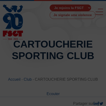
Je signale une violence
CARTOUCHERIE
SPORTING CLUB
ACCUEIL
LA FSGT
Présentation
Histoire
Accueil
-
Club
-
CARTOUCHERIE SPORTING CLUB
Fonctionnement
Partenaires
Ecouter
Les Boutiques F.S.G.T
Ressources média
Partager sur