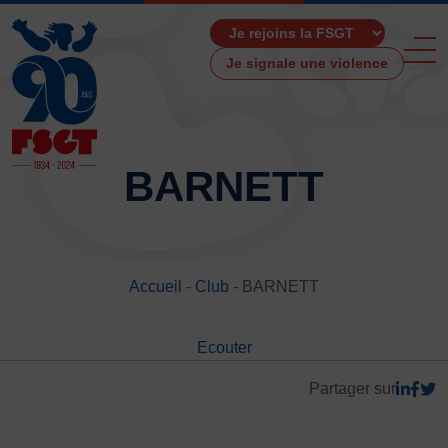
Je signale une violence
BARNETT
ACCUEIL
LA FSGT
Accueil
-
Club
-
BARNETT
Présentation
Histoire
Ecouter
Fonctionnement
Partenaires
Partager sur
Les Boutiques F.S.G.T
Ressources média