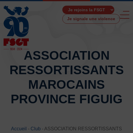
Je signale une violence
ASSOCIATION
RESSORTISSANTS
ACCUEIL
LA FSGT
MAROCAINS
Présentation
PROVINCE FIGUIG
Histoire
Fonctionnement
Partenaires
Les Boutiques F.S.G.T
Ressources média
Accueil
-
Club
-
ASSOCIATION RESSORTISSANTS