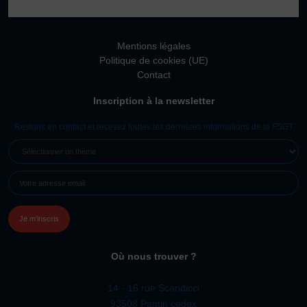
Vivicittà
ACTUALITÉS
Mentions légales
CONTACT
Politique de cookies (UE)
Contact
JE SOUHAITE M’AFFILIER
Inscription à la newsletter
Affiliation
Réaffiliation
Restons en contact et recevez toutes les dernières informations de la FSGT
Prise de licence
SÉLECTIONNER
UN
JE SOUHAITE TROUVER UN COMITÉ
E-
THÈME
JE SOUHAITE ADHÉRER
MAIL
(NÉCESSAIRE)
Affiliation
Honorabilité
Licence Omnisports
Où nous trouver ?
Certificat Médical
Assurance
14 - 16 rue Scandicci
93508 Pantin cedex