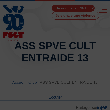
Je signale une violence
ASS SPVE CULT
ENTRAIDE 13
ACCUEIL
LA FSGT
Présentation
Histoire
Accueil
-
Club
-
ASS SPVE CULT ENTRAIDE 13
Fonctionnement
Partenaires
Ecouter
Les Boutiques F.S.G.T
Ressources média
Partager sur