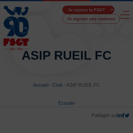
Je signale une violence
ASIP RUEIL FC
ACCUEIL
LA FSGT
Accueil
-
Club
-
ASIP RUEIL FC
Présentation
Histoire
Ecouter
Fonctionnement
Partenaires
Partager sur
Les Boutiques F.S.G.T
Ressources média