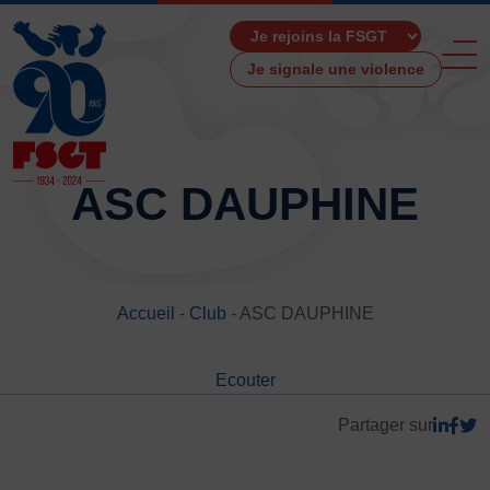
Je signale une violence
ASC DAUPHINE
ACCUEIL
LA FSGT
Accueil
-
Club
-
ASC DAUPHINE
Présentation
Histoire
Ecouter
Fonctionnement
Partenaires
Partager sur
Les Boutiques F.S.G.T
Ressources média